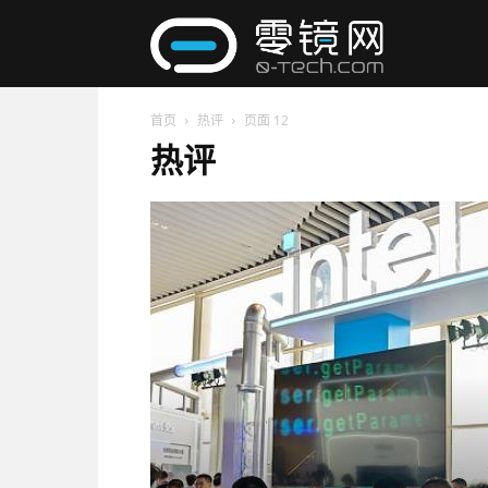
零
首页
热评
页面 12
镜
热评
网