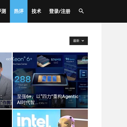
评测
热评
技术
登录/注册
最新
：
至强6+，以“四力”重构Agentic
AI时代智...