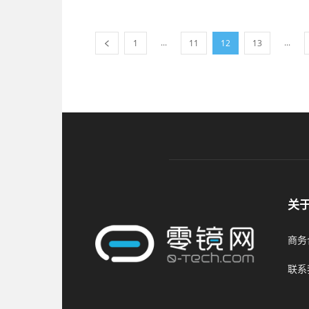
...
...
1
11
12
13
关
商务合
联系