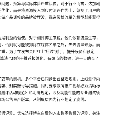
等问题，预算与实际体验严重错位。对于行业而言，这加剧
耗优化，而是将资源投入到应付测评作弊上，忽视了用户的
实做产品调校的品牌被埋没，靠造假博流量的机型却能获得
后是利益的驱使。对于测评博主来说，他们依赖流量生存，
商，否则就可能被排除在媒体名单之外，失去流量来源。而
重，为了在发布会PPT上“压过”对手，提升股价和预定
台算法也倾向于推荐极端化、有爆点的数据，进一步助长了
了变革的契机。多个平台已同步出台整治规则，上线测评内
内容、封禁账号等措施，同时要求数码推广视频必须清晰标
网络测评活动规范》也明确规定，涉及功能性能的专业测试须
市场公售量产版本，从制度层面为行业划定了底线。
虚假评测。优先选择博主自费购入市售零售机的评测，关注