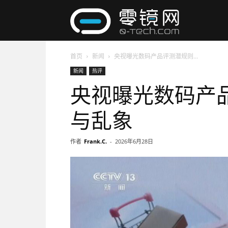
零
首页
新闻
央视曝光数码产品评测潜规则...
镜
新闻
热评
央视曝光数码产
网
与乱象
作者
Frank.C.
-
2026年6月28日