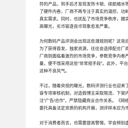
符的产品，到手后才发现发热卡顿、续航缩水
了硬件内卷，厂商不再专注于真实的温控、功
真实需求。同时，也扰乱了市场竞争秩序，踏
高曝光，劣币驱逐良币现象愈发严重。
为何数码产品评测会出现这些潜规则呢？这背
为了获得首发、独家资源，往往会选择配合厂
厂商则面临着激烈的市场竞争，参数竞争内卷严
量，便不惜采用这些“非常规手段”。此外，平
这种不良风气。
不过，随着央视的曝光，数码评测行业也迎来
容专项审核机制，对造假博主采取限流、下架
注“广告/合作”，严禁隐藏商业合作关系。《
委托具备法定资质的机构开展，测评样本应为
对于消费者而言，也需要提高警惕，学会辨别