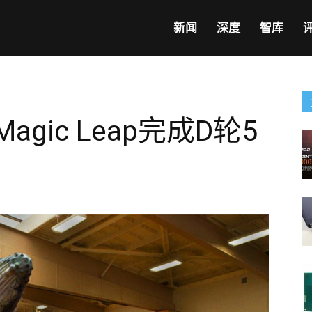
新闻
深度
智库
gic Leap完成D轮5