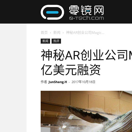
零
首页
新闻
神秘AR创业公司Magic...
镜
新闻
热评
神秘AR创业公司Ma
网
亿美元融资
作者
JunShang.H
-
2017年10月18日