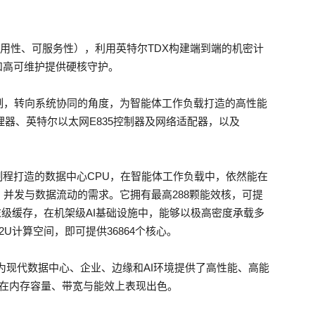
可用性、可服务性），利用英特尔TDX构建端到端的机密计
和高可维护提供硬核守护。
制，转向系统协同的角度，为智能体工作负载打造的高性能
理器、英特尔以太网E835控制器及网络适配器，以及
18A制程打造的数据中心CPU，在智能体工作负载中，依然能在
并发与数据流动的需求。它拥有最高288颗能效核，可提
76MB末级缓存，在机架级AI基础设施中，能够以极高密度承载多
U计算空间，即可提供36864个核心。
器为现代数据中心、企业、边缘和AI环境提供了高性能、高能
3P架构，在内存容量、带宽与能效上表现出色。