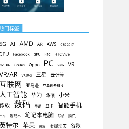
热门标签
AMD
AI
5G
AR
AWS
CES 2017
CPU
Facebook
HTC Vive
GPU
HTC
PC
VR
Oppo
Oculus
vivo
NVIDIA
VR/AR
三星
云计算
VR游戏
互联网
亚马逊
亚马逊云科技
人工智能
小米
华为
华硕
数码
智能手机
微软
显卡
早报
笔记本电脑
腾讯
游戏本
联想
汽车
英特尔
苹果
谷歌
虚拟现实
荣耀