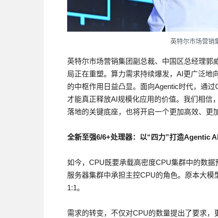
英特尔市场营销
英特尔市场营销集团副总裁、中国区总经理郭威
局正在重塑。算力需求持续爆发，AI更广泛地向
的中枢作用日益凸显。面向Agentic时代，通
才能真正释放AI规模化应用的价值。我们相信，
落地的关键底座，也将开启一个更加高效、更加
全新至强
6/6+
处理器：以
“
四力
”
打造
Agentic A
如今，CPU既要承载高密度CPU集群中的数
服务器集群中承担主控CPU的角色。原本大模型中CP
1:1。
需求的转变，不仅对CPU的数量提出了要求，