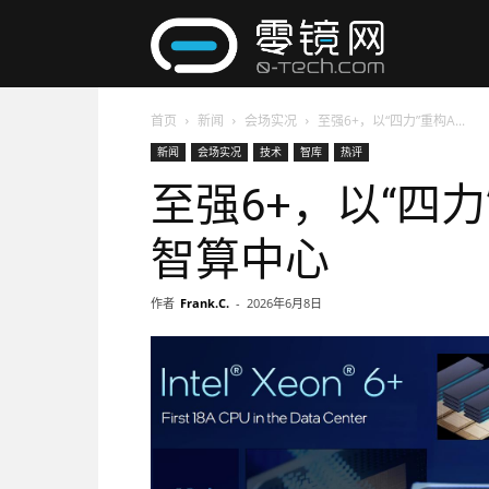
零
首页
新闻
会场实况
至强6+，以“四力”重构A...
镜
新闻
会场实况
技术
智库
热评
至强6+，以“四力”重
网
智算中心
作者
Frank.C.
-
2026年6月8日