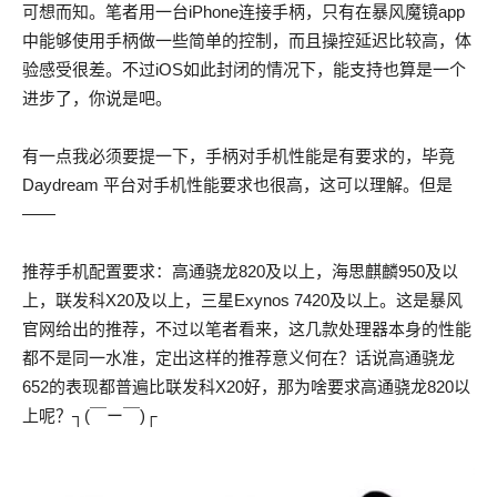
可想而知。笔者用一台iPhone连接手柄，只有在暴风魔镜app
中能够使用手柄做一些简单的控制，而且操控延迟比较高，体
验感受很差。不过iOS如此封闭的情况下，能支持也算是一个
进步了，你说是吧。
有一点我必须要提一下，手柄对手机性能是有要求的，毕竟
Daydream 平台对手机性能要求也很高，这可以理解。但是
——
推荐手机配置要求：高通骁龙820及以上，海思麒麟950及以
上，联发科X20及以上，三星Exynos 7420及以上。这是暴风
官网给出的推荐，不过以笔者看来，这几款处理器本身的性能
都不是同一水准，定出这样的推荐意义何在？话说高通骁龙
652的表现都普遍比联发科X20好，那为啥要求高通骁龙820以
上呢？┐(￣ー￣)┌