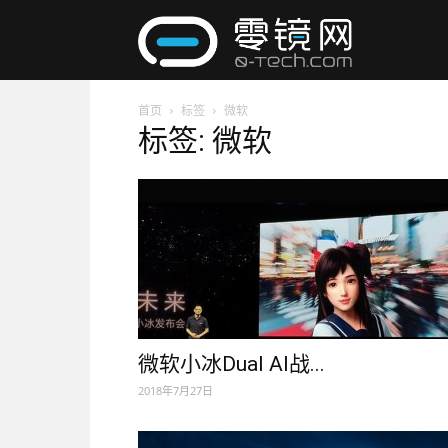
零
首页
标签
微软
镜
标签: 微软
网
微软小冰Dual AI战...
2018年7月27日