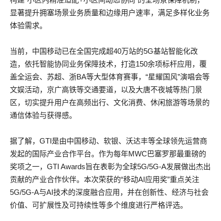
显著提升拥塞场景业务质量和边缘用户速率，满足多样化业务
体验需求。
当前，中国移动已在全国完成超40万站的5G基站智能化改
造，依托智能协同业务保障技术，打造150余项标杆应用，覆
盖全运会、苏超、浙BA等大型体育赛事，“星耀国风”演唱会等
文娱活动，京广高铁等交通要道，以及大唐不夜城等热门景
区，切实提升用户在高频出行、文化消费、休闲旅游等场景的
通信体验与获得感。
据了解，GTI是由中国移动、软银、沃达丰等全球领先运营商
发起的国际产业合作平台。作为每年MWC巴塞罗那最重磅的
奖项之一，GTI Awards旨在表彰为全球5G/5G-A发展做出杰出
贡献的产业合作伙伴。本次荣获的“移动AI应用奖”重点关注
5G/5G-A与AI技术的深度融合应用，并在创新性、经济与社会
价值、可扩展性及可持续性等多个维度进行严格评选。