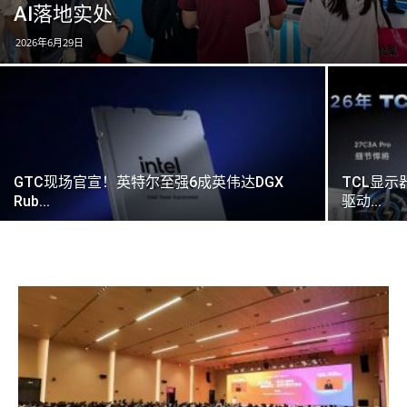
AI落地实处
2026年6月29日
GTC现场官宣！英特尔至强6成英伟达DGX
TCL显示
Rub...
驱动...