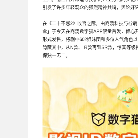
引发了许多年轻观众的强烈精神共鸣，舆论好评
在《二十不惑2》收官之际，由商汤科技与柠萌
盒」于今天在商汤数字猫APP限量首发，倾心开
形式发售，将剧中602姐妹团和多位人气角色
隐藏其中，从N款、 R款再到SR款，惊喜等
保独一无二。