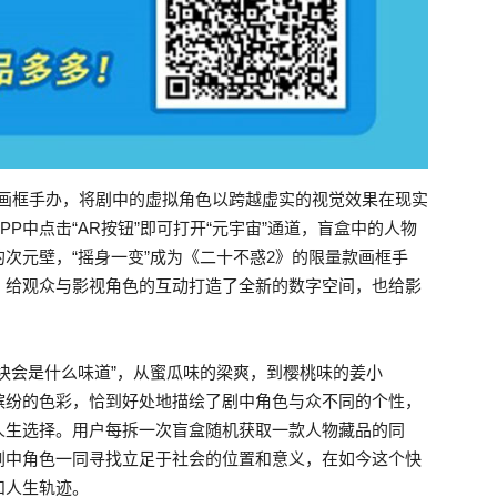
R画框手办，将剧中的虚拟角色以跨越虚实的视觉效果在现实
P中点击“AR按钮”即可打开“元宇宙”通道，盲盒中的人物
次元壁，“摇身一变”成为《二十不惑2》的限量款画框手
，给观众与影视角色的互动打造了全新的数字空间，也给影
块会是什么味道”，从蜜瓜味的梁爽，到樱桃味的姜小
缤纷的色彩，恰到好处地描绘了剧中角色与众不同的个性，
人生选择。用户每拆一次盲盒随机获取一款人物藏品的同
剧中角色一同寻找立足于社会的位置和意义，在如今这个快
和人生轨迹。