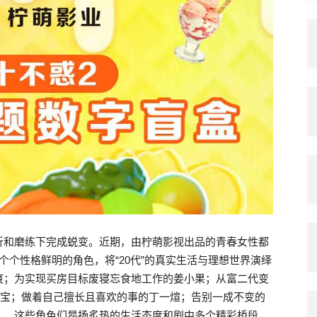
折和磨练下完成蜕变。近期，由柠萌影视出品的青春女性都
个个性格鲜明的角色，将“20代”的真实生活与理想世界演绎
爽；为实现买房目标废寝忘食地工作的姜小果；从富二代变
家宝；做着自己擅长且喜欢的事的丁一煊；告别一成不变的
……这些角色们昂扬炙热的生活态度和剧中多个精彩桥段，