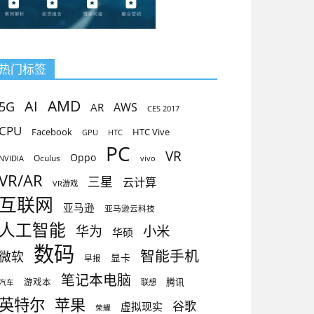
热门标签
AMD
AI
5G
AR
AWS
CES 2017
CPU
Facebook
HTC Vive
GPU
HTC
PC
VR
Oppo
Oculus
vivo
NVIDIA
VR/AR
三星
云计算
VR游戏
互联网
亚马逊
亚马逊云科技
人工智能
小米
华为
华硕
数码
智能手机
微软
显卡
早报
笔记本电脑
腾讯
游戏本
联想
汽车
英特尔
苹果
谷歌
虚拟现实
荣耀