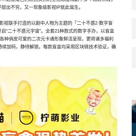
层出不穷。又一现象级影视IP就此诞生。
影视联手打造的以剧中人物为主题的「二十不惑2·数字盲
启“二十不惑元宇宙”。全套21种款式的数字手办，以盲盒
以各种俏皮可爱的二次元卡通形象鲜活呈现，更将诸多福利
级持续加码，静待解锁。每款盲盒均采用区块链技术验证，确