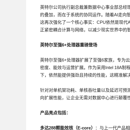
英特尔公司执行副总裁兼数据中心事业部总经理Kevo
的叠加，而在于系统的协同运作。随着AI走向
这再次强化了一个核心事实：CPU依然是现代A
正紧密耦合计算与网络，以减少现实世界中的
英特尔至强
6+
处理器重磅登场
英特尔至强6+处理器扩展了至强6家族，专为
密度、能效与运营扩展。作为采用Intel 18
下，依然能提供强劲且持续的性能，这精准解决
针对对单机架功耗、单核吞吐量以及延迟可预测
向扩展性能，让企业无需对数据中心进行颠覆性
产品亮点包括：
多达
288
颗能效核（
E-core
）
：与上一代产品相