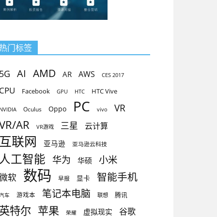
热门标签
AMD
AI
5G
AR
AWS
CES 2017
CPU
Facebook
HTC Vive
GPU
HTC
PC
VR
Oppo
Oculus
vivo
NVIDIA
VR/AR
三星
云计算
VR游戏
互联网
亚马逊
亚马逊云科技
人工智能
小米
华为
华硕
数码
智能手机
微软
显卡
早报
笔记本电脑
腾讯
游戏本
联想
汽车
英特尔
苹果
谷歌
虚拟现实
荣耀