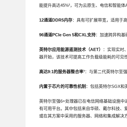
能提升高达45%²，可为云原生、电信和智能体
12
通道
DDR5
内存
：具有可扩展带宽，适用于
96
通道
PCIe Gen 5
和
CXL
支持
：加速跨异构基
英特尔应用能源遥测技术（
AET
）
：实现实时
器开始，该技术可提高工作负载级能耗的可见
高达
9:1
的服务器整合率
³
：与第二代英特尔至强
内置于芯片的可靠性机制
：包括英特尔SGX和
英特尔至强6+处理器已在电信网络基础设施中
有可用平台。其中包括来自华硕、戴尔科技、爱
或在其方案中采用的服务器、网络和集成解决