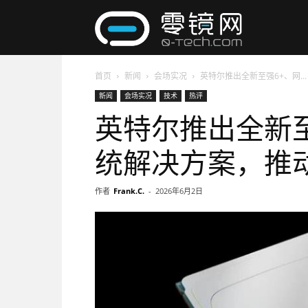
零
首页
新闻
会场实况
英特尔推出全新至强6+、网...
镜
新闻
会场实况
技术
热评
英特尔推出全新至
网
统解决方案，推动
作者
Frank.C.
-
2026年6月2日