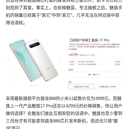
而曾经得到魅族精心打磨的联发科和三星芯片，如今也已经分
别找到了真爱。事实上，在砍掉魅蓝、专注旗舰之后，魅族手
机的销量已经属于“其它”中到“其它”，几乎无法在供应链中获
得话语权。
采用最新旗舰平台骁龙888的小米11起售价仅为3999元，而魅
族上一代产品魅族17 Pro还在以4299元的价格销售，你让用户
做何选择？在魅友们彼此互相安慰的话语中，魅族也至少要到
三月份才有可能拿到骁龙888芯片发布新机，而这也只是“据
说”而已。