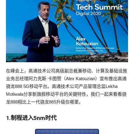
在峰会上，高通技术公司高级副总裁兼移动、计算及基础设施
业务总经理阿力克斯·卡图赞（Alex Katouzian）宣布推出高通
骁龙888 5G移动平台。高通技术公司产品管理总监Lekha
Motiwala分享新旗舰移动平台的关键特性，我们一起来看看骁
龙888相比上一代骁龙865升级在哪里。
1.制程进入5nm时代