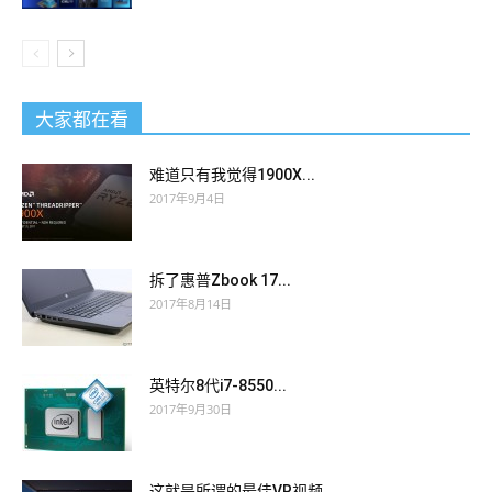
大家都在看
难道只有我觉得1900X...
2017年9月4日
拆了惠普Zbook 17...
2017年8月14日
英特尔8代i7-8550...
2017年9月30日
这就是所谓的最佳VR视频...