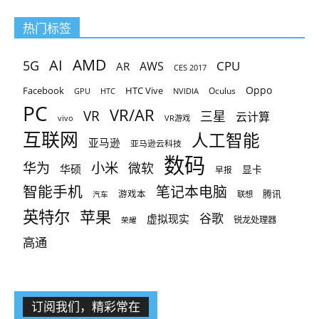
热门标签
AMD
AI
5G
CPU
AR
AWS
CES 2017
Oppo
Facebook
HTC Vive
Oculus
GPU
HTC
NVIDIA
PC
VR/AR
VR
三星
云计算
vivo
VR游戏
互联网
人工智能
亚马逊
亚马逊云科技
数码
小米
华为
微软
华硕
显卡
早报
智能手机
笔记本电脑
腾讯
游戏本
联想
汽车
英特尔
苹果
谷歌
虚拟现实
锐龙处理器
荣耀
高通
订阅我们，精彩常在