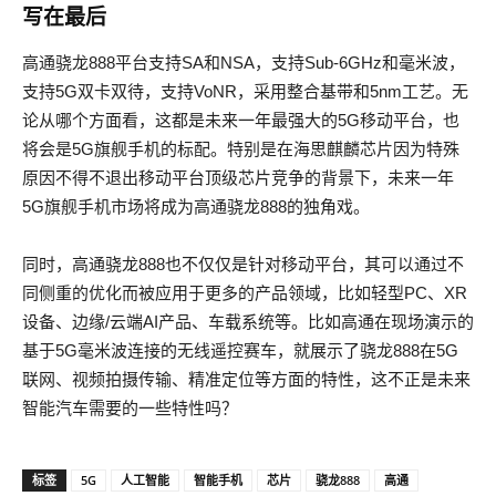
写在最后
高通骁龙888平台支持SA和NSA，支持Sub-6GHz和毫米波，
支持5G双卡双待，支持VoNR，采用整合基带和5nm工艺。无
论从哪个方面看，这都是未来一年最强大的5G移动平台，也
将会是5G旗舰手机的标配。特别是在海思麒麟芯片因为特殊
原因不得不退出移动平台顶级芯片竞争的背景下，未来一年
5G旗舰手机市场将成为高通骁龙888的独角戏。
同时，高通骁龙888也不仅仅是针对移动平台，其可以通过不
同侧重的优化而被应用于更多的产品领域，比如轻型PC、XR
设备、边缘/云端AI产品、车载系统等。比如高通在现场演示的
基于5G毫米波连接的无线遥控赛车，就展示了骁龙888在5G
联网、视频拍摄传输、精准定位等方面的特性，这不正是未来
智能汽车需要的一些特性吗？
标签
5G
人工智能
智能手机
芯片
骁龙888
高通