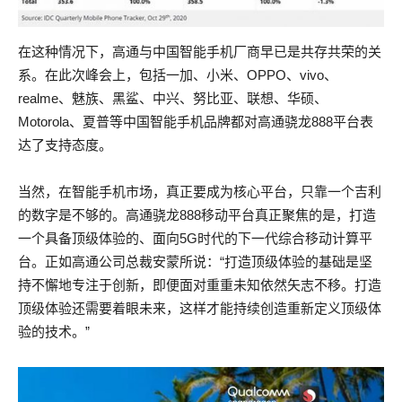
在这种情况下，高通与中国智能手机厂商早已是共存共荣的关
系。在此次峰会上，包括一加、小米、OPPO、vivo、
realme、魅族、黑鲨、中兴、努比亚、联想、华硕、
Motorola、夏普等中国智能手机品牌都对高通骁龙888平台表
达了支持态度。
当然，在智能手机市场，真正要成为核心平台，只靠一个吉利
的数字是不够的。高通骁龙888移动平台真正聚焦的是，打造
一个具备顶级体验的、面向5G时代的下一代综合移动计算平
台。正如高通公司总裁安蒙所说：“打造顶级体验的基础是坚
持不懈地专注于创新，即便面对重重未知依然矢志不移。打造
顶级体验还需要着眼未来，这样才能持续创造重新定义顶级体
验的技术。”