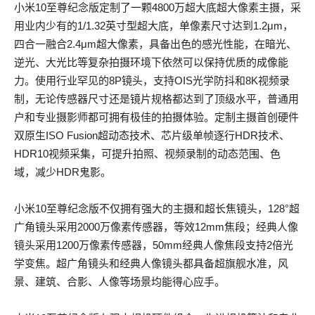
小米10至尊纪念版定制了一颗4800万超大底超大像素主摄，采
用业内少有的1/1.32英寸型超大底，单像素尺寸达到1.2μm，
四合一融合2.4μm超大像素，具备出色的感光性能，在暗光、
逆光、大光比等复杂拍摄环境下依然可以保持优质的成像能
力。使用行业罕见的8P镜头，支持OIS光学防抖和8K视频录
制，无论传感器尺寸还是镜片规格都达到了顶级水平，普通用
户和专业摄影师都可拥有极佳的拍摄体验。定制主摄首创硬件
双原生ISO Fusion超动态技术、芯片级单帧逐行HDR技术、
HDR10视频采集，可提升拍照、视频录制的动态范围、色
域，减少HDR鬼影。
小米10至尊纪念版不仅拥有强大的主摄和超长焦镜头，128°超
广角镜头采用2000万像素传感器，等效12mm焦段；经典人像
镜头采用1200万像素传感器，50mm经典人像焦段支持2倍光
学变焦。超广角镜头和经典人像镜头都具备超旗舰水准，风
景、建筑、合影、人像等场景均能得心应手。