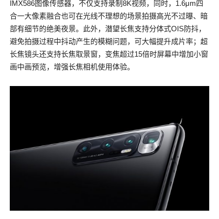
IMX586图像传感器，不仅支持录制8K视频，同时，1.6μm四
合一大像素融合也可在光线不理想的场景拍摄高光不过曝、暗
部有细节的绝美夜景。此外，潜望长焦支持分体式OIS防抖，
避免拍摄过程中抖动产生的模糊问题，可大幅提升成片率；超
长焦镜头还支持长焦取景窗，变焦超过15倍时屏幕中增加小窗
画中画预览，增强长焦相机使用体验。