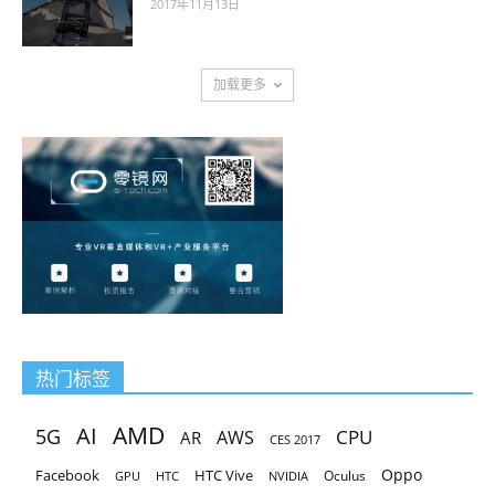
2017年11月13日
加载更多
热门标签
AMD
AI
5G
CPU
AR
AWS
CES 2017
Oppo
Facebook
HTC Vive
Oculus
GPU
HTC
NVIDIA