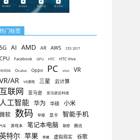
热门标签
AMD
AI
5G
AR
AWS
CES 2017
CPU
Facebook
HTC Vive
GPU
HTC
PC
VR
Oppo
Oculus
vivo
NVIDIA
VR/AR
三星
云计算
VR游戏
互联网
亚马逊
亚马逊云科技
人工智能
小米
华为
华硕
数码
智能手机
微软
显卡
早报
笔记本电脑
腾讯
游戏本
联想
汽车
英特尔
苹果
谷歌
虚拟现实
荣耀