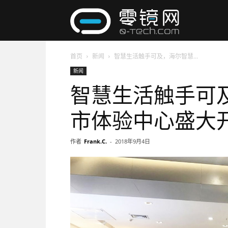
零
首页
新闻
智慧生活触手可及，海尔智慧...
镜
新闻
智慧生活触手可
网
市体验中心盛大
作者
Frank.C.
-
2018年9月4日