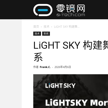
零
首页
技术
LiGHT SKY 构建舞...
镜
技术
新闻
LiGHT SKY
网
系
作者
Frank.C.
-
2026年4月6日