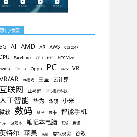
热门标签
AMD
AI
5G
AR
AWS
CES 2017
CPU
Facebook
HTC Vive
GPU
HTC
PC
VR
Oppo
Oculus
vivo
NVIDIA
VR/AR
三星
云计算
VR游戏
互联网
亚马逊
亚马逊云科技
人工智能
小米
华为
华硕
数码
智能手机
微软
显卡
早报
笔记本电脑
腾讯
游戏本
联想
汽车
英特尔
苹果
谷歌
虚拟现实
荣耀