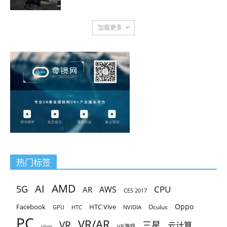
加载更多
热门标签
AMD
AI
5G
CPU
AR
AWS
CES 2017
Oppo
Facebook
HTC Vive
Oculus
GPU
HTC
NVIDIA
PC
VR/AR
VR
三星
云计算
vivo
VR游戏