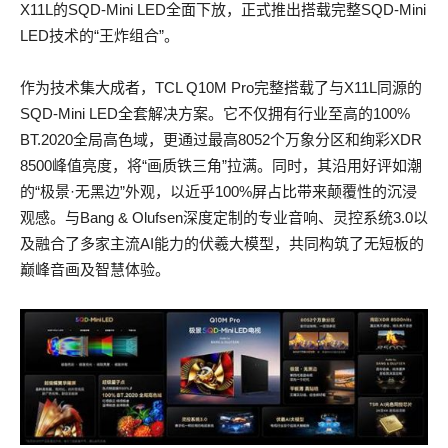
X11L的SQD-Mini LED全面下放，正式推出搭载完整SQD-Mini
LED技术的“王炸组合”。
作为技术集大成者，TCL Q10M Pro完整搭载了与X11L同源的
SQD-Mini LED全套解决方案。它不仅拥有行业至高的100%
BT.2020全局高色域，更通过最高8052个万象分区和绚彩XDR
8500峰值亮度，将“画质铁三角”拉满。同时，其沿用好评如潮
的“极景·无黑边”外观，以近乎100%屏占比带来颠覆性的沉浸
观感。与Bang & Olufsen深度定制的专业音响、灵控系统3.0以
及融合了多家主流AI能力的伏羲大模型，共同构筑了无短板的
巅峰音画及智慧体验。