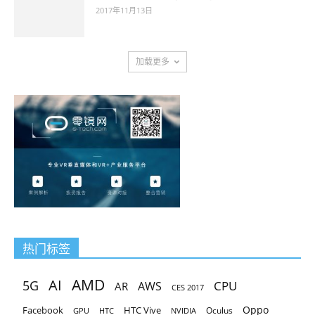
2017年11月13日
加载更多
热门标签
AMD
AI
5G
CPU
AR
AWS
CES 2017
Oppo
Facebook
HTC Vive
Oculus
GPU
HTC
NVIDIA