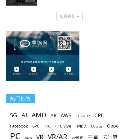
加载更多
热门标签
AMD
AI
5G
CPU
AR
AWS
CES 2017
Oppo
Facebook
HTC Vive
Oculus
GPU
HTC
NVIDIA
PC
VR/AR
VR
三星
云计算
vivo
VR游戏