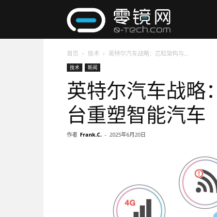
零
首页
技术
英特尔汽车战略：芯粒架构与...
镜
技术
新闻
英特尔汽车战略
网
台重塑智能汽车
作者
Frank.C.
-
2025年6月20日