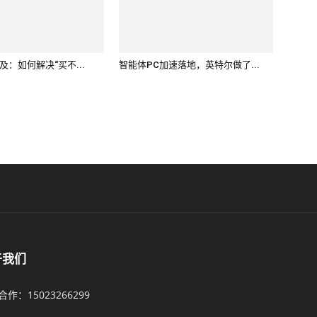
及：如何解决“买不...
智能体PC加速落地，英特尔做了...
于我们
作：15023266299