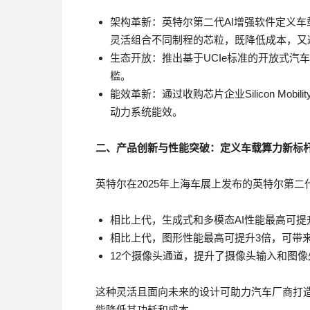
架构革新：英特尔第二代AI增强软件定义车
灵活组合不同制程的芯粒，既降低成本，又
生态开放：推出基于UCIe标准的开放式汽
槛。
能效革新：通过收购芯片企业Silicon Mo
动力系统能效。
二、产品创新与性能突破：定义车载算力新标
英特尔在2025年上海车展上发布的英特尔第二
相比上代，生成式和多模态AI性能最高可提
相比上代，图形性能最高可提升3倍，可带来更
12个摄像头通道，提升了摄像头输入和图像
这种灵活且面向未来的设计可助力汽车厂商打
能降低其功耗和成本。