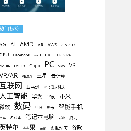
热门标签
AMD
AI
5G
AR
AWS
CES 2017
CPU
Facebook
HTC Vive
GPU
HTC
PC
VR
Oppo
Oculus
vivo
NVIDIA
VR/AR
三星
云计算
VR游戏
互联网
亚马逊
亚马逊云科技
人工智能
小米
华为
华硕
数码
智能手机
微软
显卡
早报
笔记本电脑
腾讯
游戏本
联想
汽车
英特尔
苹果
谷歌
虚拟现实
荣耀