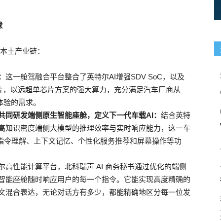
球
定本土产业链：
：
这一舱驾融合平台整合了英特尔AI增强SDV SoC，以及
族芯片，以远超单芯片方案的强大算力，充分满足汽车厂商从
体验的需求。
共同研发端侧原生智能座舱，定义下一代车载AI：
结合英特
高知识密度端侧大模型的推理效率与实时响应能力，这一车
音指令理解、上下文记忆、个性化服务推荐和屏幕操作等功
尔高性能计算平台，北科瑞声 AI 商务秘书通过优化的端侧
智能座舱随时响应用户的每一个指令。它能实现高度精确的
文混合表达，无论对话方有多少，都能精确地区分每一位发