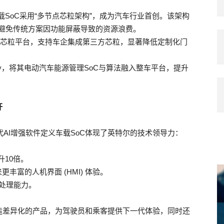
载SoC采用“多节点芯粒架构”，成为汽车行业首创。该架构
避免传统方案因功能屏蔽导致的资源浪费。
车芯粒平台，支持车企集成第三方芯粒，显著降低定制化门
bility，将其电动汽车能源管理SoC与算法融入整车平台，提升
杆
代AI增强软件定义车载SoC体现了英特尔的技术领导力：
升10倍。
丰富的人机界面 (HMI) 体验。
处理能力。
造差异化的产品，为驾驶员和乘客提供下一代体验，同时还