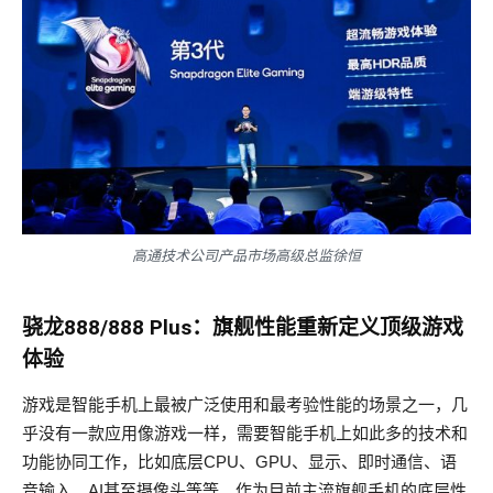
高通技术公司产品市场高级总监徐恒
骁龙
888/888 Plus
：旗舰性能重新定义顶级游戏
体验
游戏是智能手机上最被广泛使用和最考验性能的场景之一，几
乎没有一款应用像游戏一样，需要智能手机上如此多的技术和
功能协同工作，比如底层CPU、GPU、显示、即时通信、语
音输入、AI甚至摄像头等等。作为目前主流旗舰手机的底层性