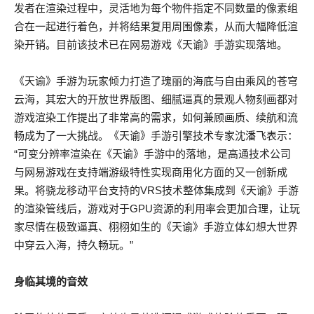
发者在渲染过程中，灵活地为每个物件指定不同数量的像素组
合在一起进行着色，并将结果复用周围像素，从而大幅降低渲
染开销。目前该技术已在网易游戏《天谕》手游实现落地。
《天谕》手游为玩家倾力打造了瑰丽的海底与自由乘风的苍穹
云海，其宏大的开放世界版图、细腻逼真的景观人物刻画都对
游戏渲染工作提出了非常高的需求，如何兼顾画质、续航和流
畅成为了一大挑战。《天谕》手游引擎技术专家沈潘飞表示：
“可变分辨率渲染在《天谕》手游中的落地，是高通技术公司
与网易游戏在支持端游级特性实现商用化方面的又一创新成
果。将骁龙移动平台支持的VRS技术整体集成到《天谕》手游
的渲染管线后，游戏对于GPU资源的利用率会更加合理，让玩
家尽情在极致逼真、栩栩如生的《天谕》手游立体幻想大世界
中穿云入海，持久畅玩。”
身临其境的音效