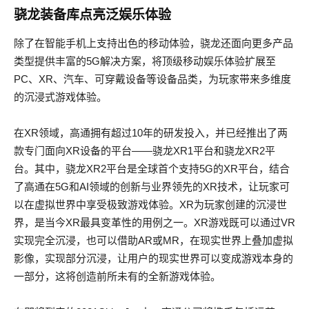
骁龙装备库点亮泛娱乐体验
除了在智能手机上支持出色的移动体验，骁龙还面向更多产品
类型提供丰富的5G解决方案，将顶级移动娱乐体验扩展至
PC、XR、汽车、可穿戴设备等设备品类，为玩家带来多维度
的沉浸式游戏体验。
在XR领域，高通拥有超过10年的研发投入，并已经推出了两
款专门面向XR设备的平台——骁龙XR1平台和骁龙XR2平
台。其中，骁龙XR2平台是全球首个支持5G的XR平台，结合
了高通在5G和AI领域的创新与业界领先的XR技术，让玩家可
以在虚拟世界中享受极致游戏体验。XR为玩家创建的沉浸世
界，是当今XR最具变革性的用例之一。XR游戏既可以通过VR
实现完全沉浸，也可以借助AR或MR，在现实世界上叠加虚拟
影像，实现部分沉浸，让用户的现实世界可以变成游戏本身的
一部分，这将创造前所未有的全新游戏体验。