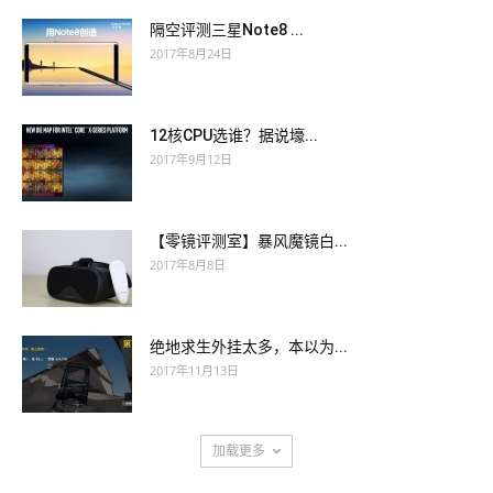
隔空评测三星Note8 ...
2017年8月24日
12核CPU选谁？据说壕...
2017年9月12日
【零镜评测室】暴风魔镜白...
2017年8月8日
绝地求生外挂太多，本以为...
2017年11月13日
加载更多