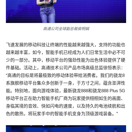
高通公司全球副总裁侯明娟
飞速发展的移动科技让终端的性能越来越强大，支持的功能也
越来越丰富，如今，智能手机已经成为人们日常生活中必不可
少的一部分。其中，移动平台的强劲性能为出色体验提供了硬
件基础。活动上，高通技术公司产品市场高级总监徐恒表示：
“高通的目标是将最极致的移动体验带给消费者。我们的骁龙8
系旗舰移动平台集众多创新于一身，于方寸之间，蕴含澎湃性
能。特别地，面向游戏体验，最新骁龙888和骁龙888 Plus 5G
移动平台正在助力智能手机厂商为玩家提供栩栩如生的画面、
身临其境的音效、快如闪电的速度，以及持久的电池续航和出
色的散热，将玩家手中的智能手机变身为顶级游戏装备。”