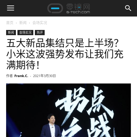
首页
新闻
会场实况
新闻
会场实况
热评
五大新品集结只是上半场？
小米这波强势发布让我们充
满期待！
作者
Frank.C.
-
2021年3月30日