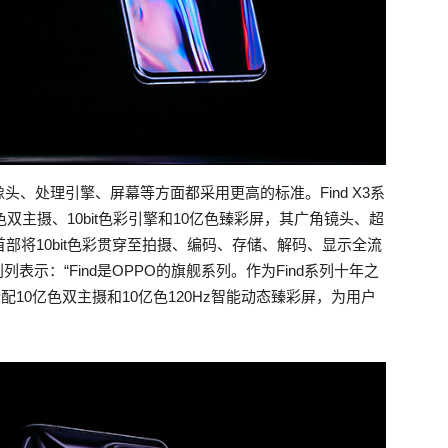
、处理引擎、屏幕等方面都采用更高的标准。Find X3系
色双主摄、10bit色彩引擎和10亿色臻彩屏，其广角镜头、超
首部将10bit色彩贯穿至拍摄、编码、存储、解码、显示全流
表示：“Find是OPPO的旗舰系列。作为Find系列十年之
系标配10亿色双主摄和10亿色120Hz智能动态臻彩屏，为用户