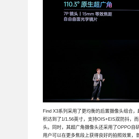
Find X3系列采用了更均衡的后置摄像头组合
积达到了1/1.56英寸，支持OIS+EIS双防
头。同时，其超广角摄像头还采用了OPPO自
用户可以在更多焦段上获得良好的拍照效果，普通