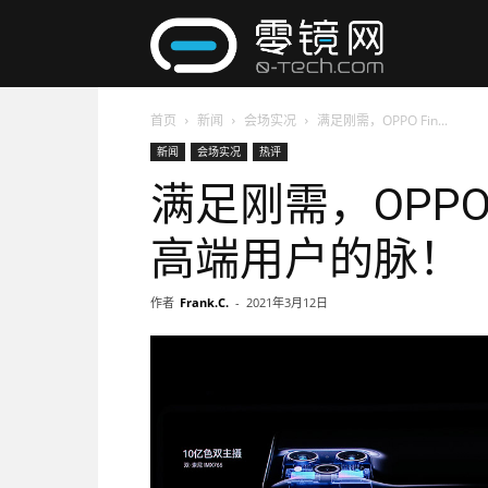
零
首页
新闻
会场实况
满足刚需，OPPO Fin...
镜
新闻
会场实况
热评
满足刚需，OPPO 
网
高端用户的脉！
作者
Frank.C.
-
2021年3月12日