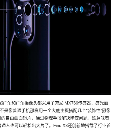
，超广角和广角摄像头都采用了索尼IMX766传感器，感光面
抖，而不是像普通手机那样用一个大底主摄搭配几个“装饰性”摄像
研的自由曲面镜片，通过物理手段解决畸变问题。这意味着
人也可以轻松出大片了。Find X3还创新地搭载了行业首