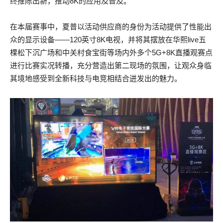
终推陈出新，推动8K的应用及普及。
在本届赛事中，夏普以活动供应商的身份为活动提供了性能出
众的显示设备——120英寸8K电视，并将其摆放在华熙live五
棵松下沉广场和中关村食宝街等场内外多个5G+8K直播观赛点
进行比赛实况转播，充分营造出第二现场的氛围，让观众身临
其境地感受到全新科技与电竞相结合迸发出的魅力。