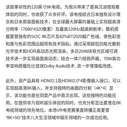
该款革命性的120英寸8K电视，为观众带来了更具沉浸感观看
体验的同时，也收获了众多好评。该电视结合日本独有设计理
念和日本原装面板技术，在全球最大屏幕的基础上实现超高清
分辨率（7680*4320像素）及最高120Hz超高刷新率；整机搭
载夏普独有的SOC 8K芯片及82%BT2020超广色域，使色彩饱
和度与色彩范围远超现有技术指标。通过采用超低抗眩光散射
光学技术和HDR高动态光照渲染，多达2048块背光区域可调
技术进一步实现画面高动态；结合一体六组扬声器，70W高功
率音响搭载杜比音效Dolby Audio技术, 进一步增强临场感。
此外，该产品具有 HDMI2.1及HDMI2.0*4影像输入接口，可以
实现超高清8K输入，并支持独特的画面四分割（4K*4）显
示，该功能也是在同类产品中首次出现。这些独特的功能应
用，在提供非凡视听娱乐体验的同时，也充分彰显出夏普在8K
电视领域的领先地位。本场VR电竞赛事直转播正是夏普
“8K+5G”技术八大生活领域中娱乐领域的一次成功应用。