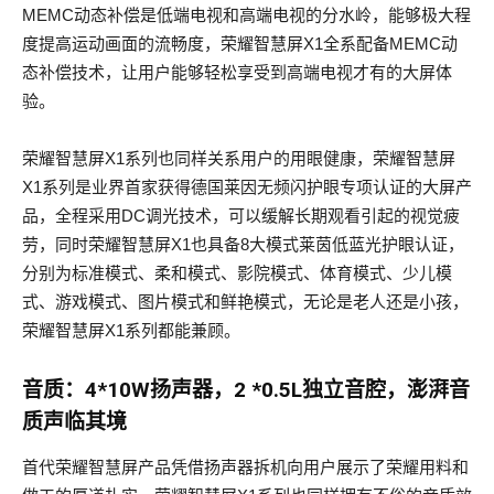
MEMC动态补偿是低端电视和高端电视的分水岭，能够极大程
度提高运动画面的流畅度，荣耀智慧屏X1全系配备MEMC动
态补偿技术，让用户能够轻松享受到高端电视才有的大屏体
验。
荣耀智慧屏X1系列也同样关系用户的用眼健康，荣耀智慧屏
X1系列是业界首家获得德国莱因无频闪护眼专项认证的大屏产
品，全程采用DC调光技术，可以缓解长期观看引起的视觉疲
劳，同时荣耀智慧屏X1也具备8大模式莱茵低蓝光护眼认证，
分别为标准模式、柔和模式、影院模式、体育模式、少儿模
式、游戏模式、图片模式和鲜艳模式，无论是老人还是小孩，
荣耀智慧屏X1系列都能兼顾。
音质：4*10W扬声器，2 *0.5L独立音腔，澎湃音
质声临其境
首代荣耀智慧屏产品凭借扬声器拆机向用户展示了荣耀用料和