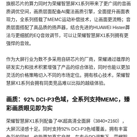
旗舰芯片的算力同时为荣耀智慧屏X1系列带来了更广阔的音画
质调优空间，画质层面配备AI魔法画质引擎，全面提升画面表
现力，全系列搭载了MEMC运动补偿技术，让画面更流畅；音
质层面搭配了高品质的扬声器，结合先进的HUAWEI Histen算
法与更细腻的EQ音效调节，可以让荣耀智慧屏X1系列拥有更
强悍的音效。
作为大屏行业为数不多采用自研芯片的厂商，荣耀通过雄厚的
研发实力和技术积累增强了产品的综合体验，同时也能以更加
灵活的价格策略切入不同的市场定位。拥有核心技术，荣耀智
慧屏X1系列会拥有同类竞品难以比拟的越级体验。
画质：92% DCI-P3色域，全系列支持MEMC，臻
彩画质眼见即为实
荣耀智慧屏X1系列配备了4K超高清全面屏（3840×2160），
大屏沉浸感十足。同时支持92% DCI-P3色域覆盖，拥有丰富
色彩的同时，也能更加真实自然。在专业PQ调教下，荣耀智