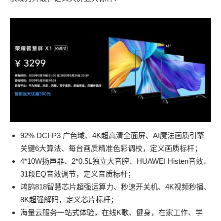
92% DCI-P3 广色域、4K超高清全面屏、AI魔法画质引擎
关键6大算法、每台画质精准色彩调校，定义画质标杆；
4*10W扬声器、2*0.5L独立大音腔、HUAWEI Histen音效、
31段EQ音效调节，定义音质标杆；
鸿鹄818智慧芯片超强运算力、秒速开关机、4K视频秒播、
8K超强解码，定义芯片标杆；
海量云服务一站式体验，在线K歌、健身，在家工作、学