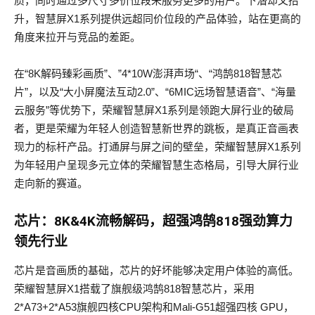
质，同时通过多尺寸多价位段来服务更多的用户。下潜却又抬
升，智慧屏X1系列提供远超同价位段的产品体验，站在更高的
角度来拉开与竞品的差距。
在“8K解码臻彩画质”、”4*10W澎湃声场“、“鸿鹄818智慧芯
片”，以及“大小屏魔法互动2.0”、“6MIC远场智慧语音”、“海量
云服务”等优势下，荣耀智慧屏X1系列是领跑大屏行业的破局
者，更是荣耀为年轻人创造智慧新世界的跳板，是真正音画表
现力的标杆产品。打通屏与屏之间的壁垒，荣耀智慧屏X1系列
为年轻用户呈现多元立体的荣耀智慧生态格局，引导大屏行业
走向新的赛道。
芯片：8K&4K流畅解码，超强鸿鹄818强劲算力
领先行业
芯片是音画质的基础，芯片的好坏能够决定用户体验的高低。
荣耀智慧屏X1搭载了旗舰级鸿鹄818智慧芯片，采用
2*A73+2*A53旗舰四核CPU架构和Mali-G51超强四核 GPU，