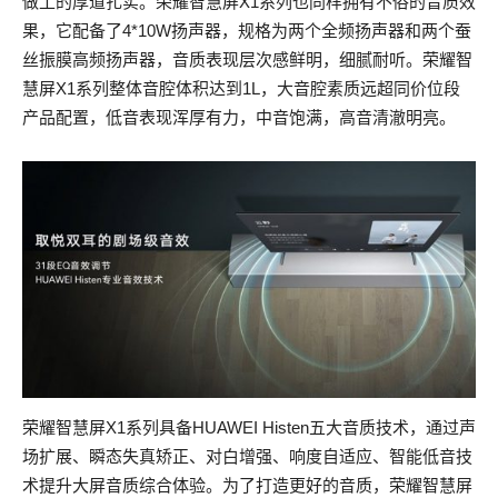
做工的厚道扎实。荣耀智慧屏X1系列也同样拥有不俗的音质效
果，它配备了4*10W扬声器，规格为两个全频扬声器和两个蚕
丝振膜高频扬声器，音质表现层次感鲜明，细腻耐听。荣耀智
慧屏X1系列整体音腔体积达到1L，大音腔素质远超同价位段
产品配置，低音表现浑厚有力，中音饱满，高音清澈明亮。
荣耀智慧屏X1系列具备HUAWEI Histen五大音质技术，通过声
场扩展、瞬态失真矫正、对白增强、响度自适应、智能低音技
术提升大屏音质综合体验。为了打造更好的音质，荣耀智慧屏