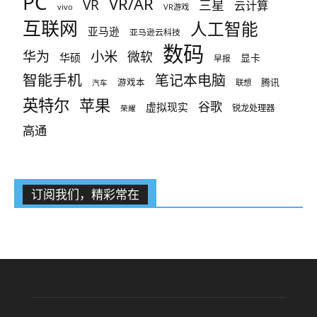
PC
VR/AR
VR
三星
云计算
vivo
VR游戏
互联网
人工智能
亚马逊
亚马逊云科技
数码
小米
华为
微软
华硕
显卡
早报
智能手机
笔记本电脑
腾讯
游戏本
联想
汽车
英特尔
苹果
谷歌
虚拟现实
锐龙处理器
荣耀
高通
订阅我们，精彩常在