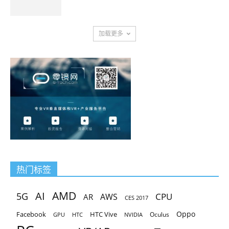
加载更多
热门标签
AMD
AI
5G
CPU
AR
AWS
CES 2017
Oppo
Facebook
HTC Vive
Oculus
GPU
HTC
NVIDIA