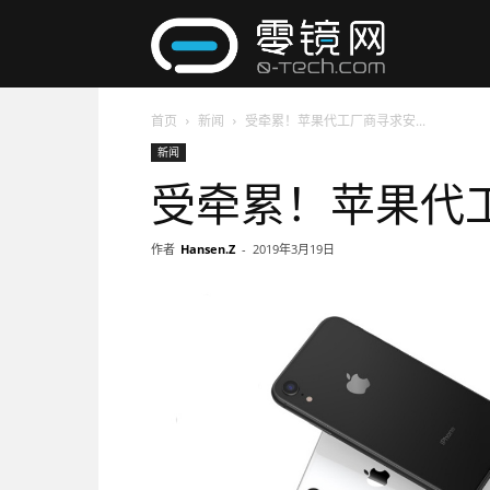
零
首页
新闻
受牵累！苹果代工厂商寻求安...
镜
新闻
受牵累！苹果代
网
作者
Hansen.Z
-
2019年3月19日