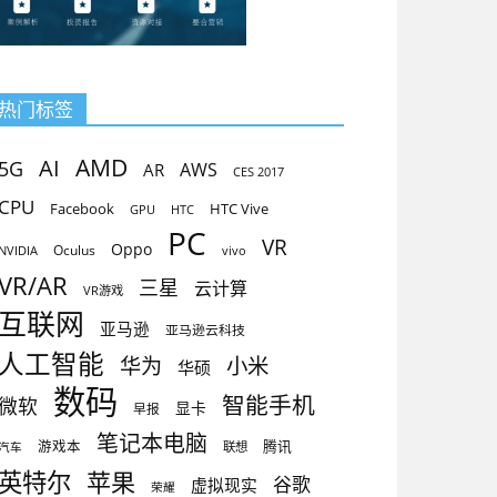
热门标签
AMD
AI
5G
AR
AWS
CES 2017
CPU
Facebook
HTC Vive
GPU
HTC
PC
VR
Oppo
Oculus
vivo
NVIDIA
VR/AR
三星
云计算
VR游戏
互联网
亚马逊
亚马逊云科技
人工智能
小米
华为
华硕
数码
智能手机
微软
显卡
早报
笔记本电脑
腾讯
游戏本
联想
汽车
英特尔
苹果
谷歌
虚拟现实
荣耀