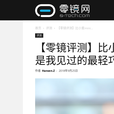
零
首页
评测
【零镜评测】比小爱mini...
镜
评测
【零镜评测】比小
网
是我见过的最轻
作者
Hansen.Z
-
2018年9月25日