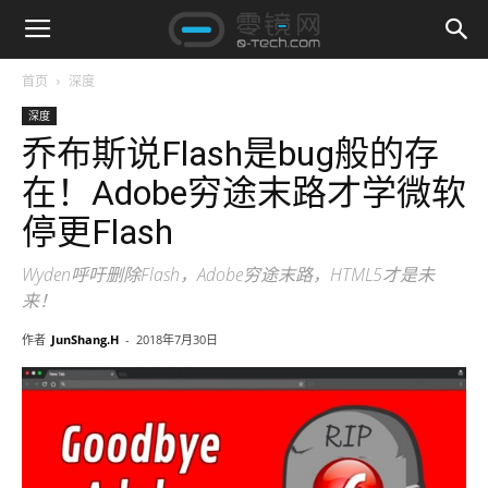
首页
深度
深度
乔布斯说Flash是bug般的存
在！Adobe穷途末路才学微软
停更Flash
Wyden呼吁删除Flash，Adobe穷途末路，HTML5才是未
来！
作者
JunShang.H
-
2018年7月30日