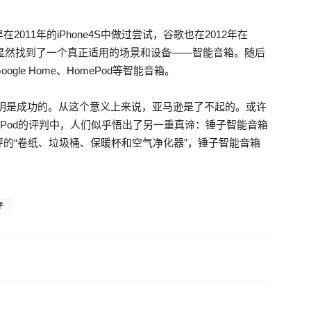
11年的iPhone4S中做过尝试，谷歌也在2012年在
马逊显然找到了一个真正适用的场景和设备——智能音箱。随后
le Home、HomePod等智能音箱。
证明是成功的。从这个意义上来说，亚马逊是了不起的。或许
ePod的评判中，人们似乎悟出了另一重真谛：锤子智能音箱
的“卷纸、垃圾桶、保暖杯和空气净化器”，锤子智能音箱
子