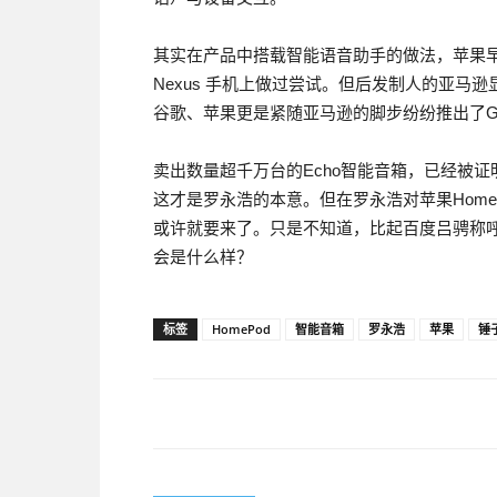
其实在产品中搭载智能语音助手的做法，苹果早在20
Nexus 手机上做过尝试。但后发制人的亚
谷歌、苹果更是紧随亚马逊的脚步纷纷推出了Goog
卖出数量超千万台的Echo智能音箱，已经被
这才是罗永浩的本意。但在罗永浩对苹果Hom
或许就要来了。只是不知道，比起百度吕骋称呼
会是什么样？
标签
HomePod
智能音箱
罗永浩
苹果
锤