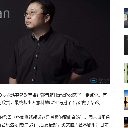
罗永浩突然对苹果智能音箱HomePod来了一番点评。有
能的欣赏，最终却出人意料地以“亚马逊了不起”做了结论。
不抱希望（各家测试都说这是最蠢的智能音箱）。周末试用后
听音乐这项做得很好（音质最好，英文曲库基本够用）目前