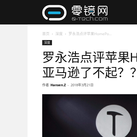
零
首页
深度
罗永浩点评苹果HomePo...
镜
深度
罗永浩点评苹果H
网
亚马逊了不起？
作者
Hansen.Z
-
2018年3月21日