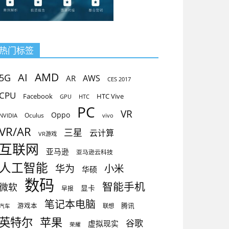
热门标签
AMD
AI
5G
AR
AWS
CES 2017
CPU
Facebook
HTC Vive
GPU
HTC
PC
VR
Oppo
Oculus
vivo
NVIDIA
VR/AR
三星
云计算
VR游戏
互联网
亚马逊
亚马逊云科技
人工智能
小米
华为
华硕
数码
智能手机
微软
显卡
早报
笔记本电脑
腾讯
游戏本
联想
汽车
英特尔
苹果
谷歌
虚拟现实
荣耀