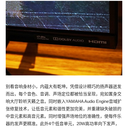
别看音响身材小，内蕴大有乾坤。凭借设计精巧的扬声器迸发
而出，每个音色、音调、声场定位都被恰当呈现，宛如置身交
响大厅聆听天籁之音。同时嵌入YAMAHA Audio Engine音域扩
张修复技术，让低音元素和谐性更加完美，并重建缺失破损的
中音元素和高音元素。同时增强声场地位的准确性，使每件乐
器的发声更精准。此外4个低音单元，20W高功率向下发声，