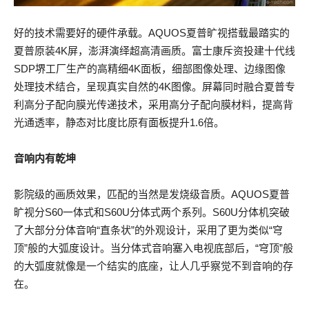
好的技术需要好的硬件承载。AQUOS夏普旷视搭载最踏实的
夏普原装4K屏，澎湃演绎超高清画质。富士康斥资投建十代线
SDP堺工厂生产的高精细4K面板，细部图像处理、边缘图像
处理技术结合，呈现真实自然的4K图像。屏幕同时融合夏普专
利高分子配向膜光传递技术，采用高分子配向膜材料，提高背
光通透率，静态对比度比原有面板提升1.6倍。
音响内有乾坤
影院级的画质效果，匹配的当然是发烧级音质。AQUOS夏普
旷视分S60一体式和S60U分体式两个系列。S60U分体机突破
了大部分分体音响“直条状”的外观设计，采用了更为类似“穹
顶”般的大弧度设计。当分体式音响塞入电视底部后，“穹顶”般
的大弧度就像是一个结实的底座，让人几乎察觉不到音响的存
在。