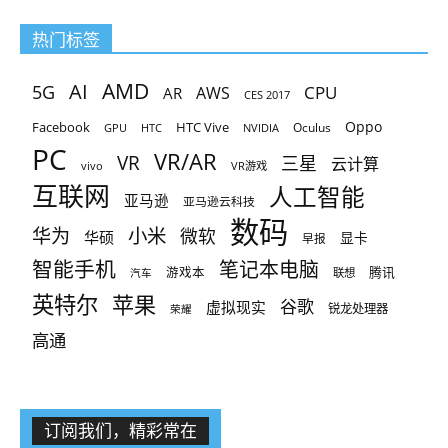
热门标签
AMD
AI
5G
CPU
AR
AWS
CES 2017
Oppo
Facebook
HTC Vive
Oculus
GPU
HTC
NVIDIA
PC
VR/AR
VR
三星
云计算
vivo
VR游戏
互联网
人工智能
亚马逊
亚马逊云科技
数码
小米
华为
微软
华硕
显卡
早报
智能手机
笔记本电脑
腾讯
游戏本
联想
汽车
英特尔
苹果
谷歌
虚拟现实
锐龙处理器
荣耀
高通
订阅我们，精彩常在