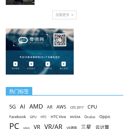
加载更多
热门标签
AMD
AI
5G
CPU
AR
AWS
CES 2017
Oppo
Facebook
HTC Vive
Oculus
GPU
HTC
NVIDIA
PC
VR/AR
VR
三星
云计算
vivo
VR游戏