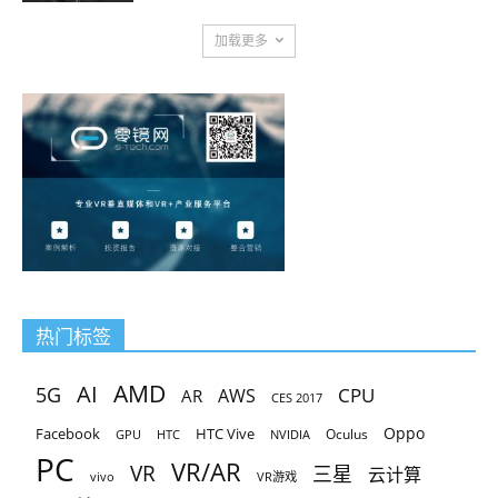
加载更多
热门标签
AMD
AI
5G
CPU
AR
AWS
CES 2017
Oppo
Facebook
HTC Vive
Oculus
GPU
HTC
NVIDIA
PC
VR/AR
VR
三星
云计算
vivo
VR游戏