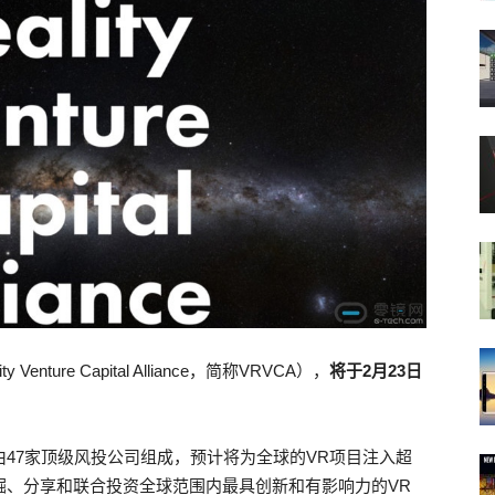
Venture Capital Alliance，简称VRVCA），
将于
2
月
23
日
由47家顶级风投公司组成，预计将为全球的VR项目注入超
发掘、分享和联合投资全球范围内最具创新和有影响力的VR