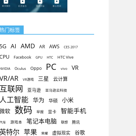
热门标签
AMD
AI
5G
AR
AWS
CES 2017
CPU
Facebook
HTC Vive
GPU
HTC
PC
VR
Oppo
Oculus
vivo
NVIDIA
VR/AR
三星
云计算
VR游戏
互联网
亚马逊
亚马逊云科技
人工智能
小米
华为
华硕
数码
智能手机
微软
显卡
早报
笔记本电脑
腾讯
游戏本
联想
汽车
英特尔
苹果
谷歌
虚拟现实
荣耀