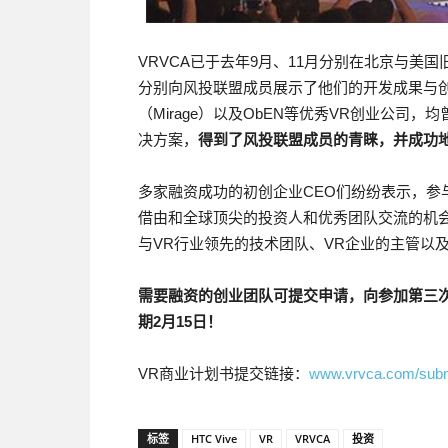
VRVCA已于去年9月、11月分别在北京与
分别向风投联盟成员展示了他们的开发成果与创
（Mirage）以及ObEN等优秀VR创业公司
决方案，
得到了风投联盟成员的青睐，并成功
多家融资成功的初创企业CEO们纷纷表示，参
借由和全球顶尖的投资人和优秀团队交流的机会
与VR行业领先的技术团队、VR企业的主管以
需要融资的创业团队可提交申请，向参加第三
期
2
月
15
日！
VR商业计划书提交链接：
www.vrvca.com/subm
标签
HTC Vive
VR
VRVCA
投资