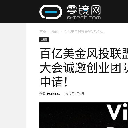
零
首页
新闻
百亿美金风投联盟VRVCA...
镜
新闻
百亿美金风投联盟
网
大会诚邀创业团队
申请！
作者
Frank.C.
-
2017年2月9日