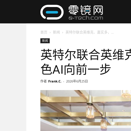
零
首页
新闻
英特尔联合英维克、嘉实多，...
镜
新闻
英特尔联合英维
网
色AI向前一步
作者
Frank.C.
-
2026年6月25日