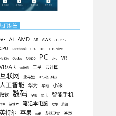
热门标签
AMD
AI
5G
AR
AWS
CES 2017
CPU
Facebook
HTC Vive
GPU
HTC
PC
VR
Oppo
Oculus
vivo
NVIDIA
VR/AR
三星
云计算
VR游戏
互联网
亚马逊
亚马逊云科技
人工智能
小米
华为
华硕
数码
智能手机
微软
显卡
早报
笔记本电脑
腾讯
游戏本
联想
汽车
英特尔
苹果
谷歌
虚拟现实
荣耀