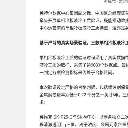
英特尔向嘉实
英特尔数据中心集团副总裁、中国区总经理陈
牵头开展单相冷板液冷工质验证，既能推动数
中心运营商的单相冷板液冷工质选型，这亦是英
基于严苛的
真实场景
验证
，三款
单相冷板液冷
单相冷板液冷工质的验证过程采用了真实数据中
液冷工质的取样、采集了逾9000个数据点。
一判定各项检测指标是否处于合格区间。
本次验证设定严格的合格判据，包括缓蚀剂保留
金属腐蚀速率须低于0.22 千分之一英寸/年
求：
英维克 SK-P25-C与SK-WT-C：以两条
程清澈透明；pH值、离子浓度、金属元素含量