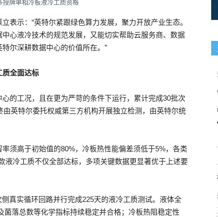
多授牌单相冷板液冷工质资格
葆立表示：“英特尔紧跟绿色算力发展，聚力开放产业生态。
据中心液冷技术的规范发展，又能切实帮助云服务商、数据
特尔深耕数据中心的价值所在。”
工质
全面达标
心的工况，且在更为严苛的条件下运行，累计完成30批次
最终由英特尔委托权威第三方机构开展独立检测，由英特尔统
率须高于初始值的80%，冷板热性能偏差须低于5%，各类
。三款液冷工质不仅全部达标，多项关键数据更显著优于上述要
独立二次侧真实循环回路并行完成225天的液冷工质测试。液体全
及菌落总数等化学指标持续稳定并合格；冷板热阻稳定性