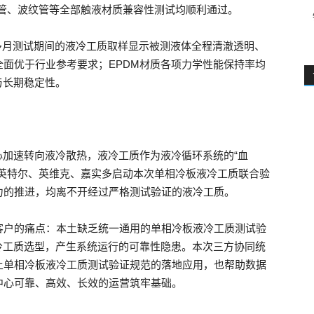
软管、波纹管等全部触液材质兼容性测试均顺利通过。
7个多月测试期间的液冷工质取样显示被测液体全程清澈透明、
面优于行业参考要求；EPDM材质各项力学性能保持率均
与长期稳定性。
心加速转向液冷散热，液冷工质作为液冷循环系统的“血
是英特尔、英维克、嘉实多启动本次单相冷板液冷工质联合验
力的推进，均离不开经过严格测试验证的液冷工质。
客户的痛点：本土缺乏统一通用的单相冷板液冷工质测试验
冷工质选型，产生系统运行的可靠性隐患。本次三方协同统
土单相冷板液冷工质测试验证规范的落地应用，也帮助数据
中心可靠、高效、长效的运营筑牢基础。