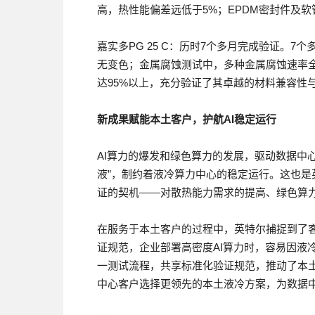
高，热性能偏差远低于5%；EPDM密封件及
嘉实多PG 25 C：历时7个多月完成验证。
无变色；金属腐蚀测试中，多种金属腐蚀速率全
达95%以上，充分验证了其卓越的材料兼容性
新成果
赋能本土客户，护航
AI
稳定运行
AI算力的爆发和绿色算力的发展，驱动数据中
液”，制约着液冷算力中心的稳定运行。这也
证的契机——对散热能力需求的提高、绿色算
在服务于本土客户的过程中，英特尔捕捉到了
证规范，企业部署高密度AI算力时，容易因液
一测试流程，共享标准化验证规范，推动了本
中心客户选择更领先的本土液冷方案，为数据