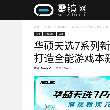
零
首页
新闻
会场实况
华硕天选7系列新品发布，全..
镜
新闻
会场实况
热评
华硕天选7系列
网
打造全能游戏本
作者
Frank.C.
-
2026年5月8日