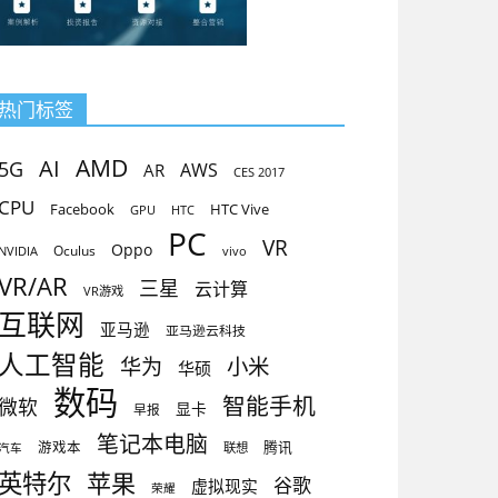
热门标签
AMD
AI
5G
AR
AWS
CES 2017
CPU
Facebook
HTC Vive
GPU
HTC
PC
VR
Oppo
Oculus
vivo
NVIDIA
VR/AR
三星
云计算
VR游戏
互联网
亚马逊
亚马逊云科技
人工智能
小米
华为
华硕
数码
智能手机
微软
显卡
早报
笔记本电脑
腾讯
游戏本
联想
汽车
英特尔
苹果
谷歌
虚拟现实
荣耀