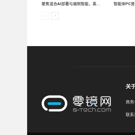
聚焦混合AI部署与端侧智能，英...
智能体PC普
关
商务合
联系