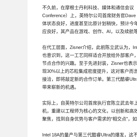
不久前，在摩根士丹利科技、媒体和通信会议（Morgan Sta
Conference）上，英特尔公司首席财务官Dave Zi
体状态良好，进度甚至比原计划稍快，预计今年
应良好，其产品在游戏、创作、AI，以及续航
在代工层面，Zisner介绍，此前陈立武认为，I
也意识到，这一工艺同样适合开放给外部客户，目前
节点合作的兴趣。至于先进封装，Zisner也表
现30%以上的芯粒集成密度提升，这对客户而
接洽，即将敲定新的合作订单。第三代酷睿Ul
带来崭新的机遇。
实际上，自英特尔公司首席执行官陈立武去年上任以
机，重建以工程师为核心的文化，以创新和高效
聚焦，找到自身优势与客户需求的“相交点”，
Intel 18A的量产与第三代酷睿Ultra的