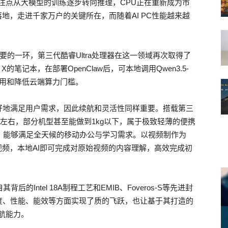
注点从大模型的训练逐步转向推理，CPU正在重新成为市
地，走进千家万户的关键所在，而随着AI PC性能越来越
要的一环，第三代酷睿Ultra处理器在这一领域再次取得了
X的笔记本，在部署OpenClaw后，可本地调用Qwen3.5-
n费用和降低云端算力门槛。
好地满足用户需求，因此续航和灵活性同样重要。搭载第三
kg左右，部分机型甚至能做到1kg以下，属于极致轻薄的便携
，能够满足全天候的移动办公与学习需求。以视频制作为
视频，本地AI即可完成对原始视频的内容理解，高效完成初
后的Intel 18A制程工艺和EMIB、Foveros-S等先进封
度、性能、能效等方面实现了质的飞跃，也让基于其打造的
航能力。