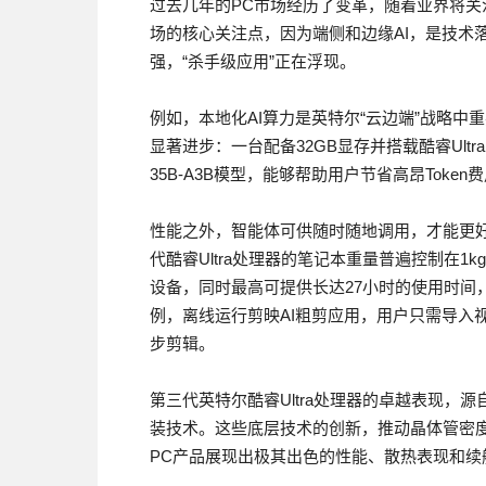
过去几年的PC市场经历了变革，随着业界将关
场的核心关注点，因为端侧和边缘AI，是技术落
强，“杀手级应用”正在浮现。
例如，本地化AI算力是英特尔“云边端”战略中重
显著进步：一台配备32GB显存并搭载酷睿Ultra 
35B-A3B模型，能够帮助用户节省高昂Toke
性能之外，智能体可供随时随地调用，才能更
代酷睿Ultra处理器的笔记本重量普遍控制在1
设备，同时最高可提供长达27小时的使用时间
例，离线运行剪映AI粗剪应用，用户只需导入
步剪辑。
第三代英特尔酷睿Ultra处理器的卓越表现，源自其背
装技术。这些底层技术的创新，推动晶体管密
PC产品展现出极其出色的性能、散热表现和续