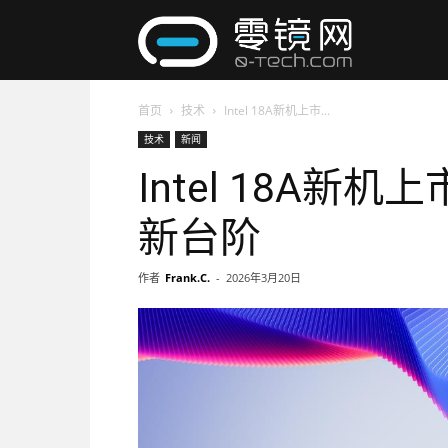
零
首页
技术
Intel 18A新机上市...
镜
技术
新闻
Intel 18A
网
新台阶
作者
Frank.C.
-
2026年3月20日