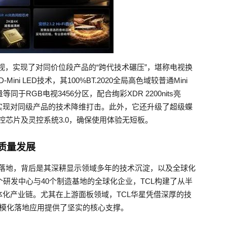
LED电视，实现了对同价位段产品的“跨代技术碾压”，堪称电视换
i LED技术，其100%BT.2020全局高色域较普通Mini
于RGB电视3456分区，配合绚彩XDR 2200nits亮
实现对同级产品的技术降维打击。此外，它还升级了超级蝶
I光色同控芯片及灵控系统3.0，确保使用体验无短板。
质量发展
术的快速落地，背后是其深耕显示领域多年的技术沉淀，以及全球化
研发中心与40个制造基地的全球化企业，TCL构建了从半
化产业链。尤其在上游面板领域，TCL华星凭借深厚的技
术的规模化落地应用提供了坚实的核心支撑。