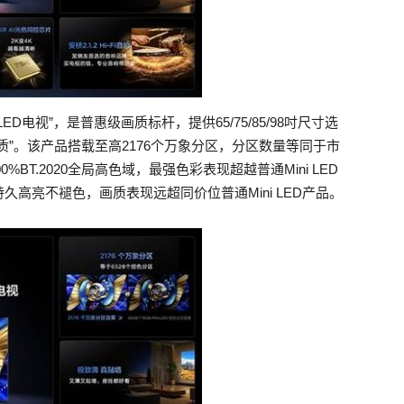
ni LED电视”，是普惠级画质标杆，提供65/75/85/98吋尺寸选
”。该产品搭载至高2176个万象分区，分区数量等同于市
00%BT.2020全局高色域，最强色彩表现超越普通Mini LED
度，持久高亮不褪色，画质表现远超同价位普通Mini LED产品。