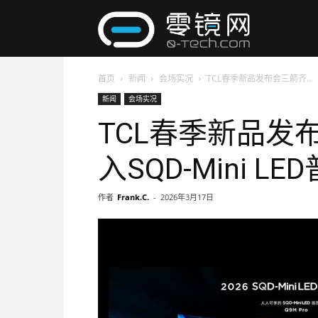
零
首页
新闻
会场实况
TCL春季新品发布会三箭齐...
镜
新闻
会场实况
TCL春季新品发
网
入SQD-Mini L
作者
Frank.C.
-
2026年3月17日