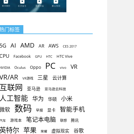
热门标签
AMD
AI
5G
AR
AWS
CES 2017
CPU
Facebook
HTC Vive
GPU
HTC
PC
VR
Oppo
Oculus
vivo
NVIDIA
VR/AR
三星
云计算
VR游戏
互联网
亚马逊
亚马逊云科技
人工智能
小米
华为
华硕
数码
智能手机
微软
显卡
早报
笔记本电脑
腾讯
游戏本
联想
汽车
英特尔
苹果
谷歌
虚拟现实
荣耀