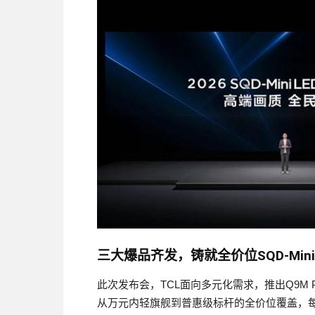
三大爆品齐发，铸就全价位SQD-Mini
此次发布会，TCL面向多元化需求，推出Q9M Pro、T
从万元内轻旗舰到普惠级标杆的全价位覆盖，每款产