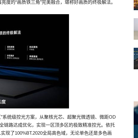
亮度的“画质铁三角”完美融合，堪称好画质的终极解法。
万象分区”系统级控光方案，从聚核光芯、超聚光微透镜、微距OD
技术全链路达成优化，实现一区顶多区的极致精准控光。依托
现了100%BT.2020全局高色域，无论单色还是多色画