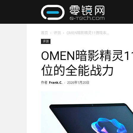
零
首页
评测
OMEN暗影精灵11游戏本...
镜
评测
OMEN暗影精灵
网
位的全能战力
作者
Frank.C.
-
2026年1月20日