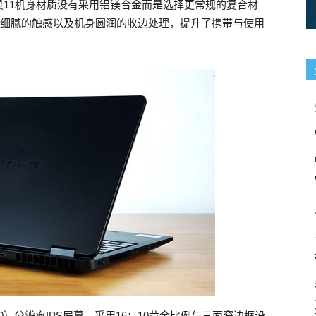
11机身材质没有采用铝镁合金而是选择更常规的复合材
面细腻的触感以及机身圆润的收边处理，提升了携带与使用
1600）分辨率IPS屏幕，采用16：10黄金比例与三面窄边框设