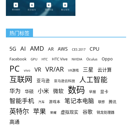
热门标签
AMD
AI
5G
CPU
AR
AWS
CES 2017
Oppo
Facebook
HTC Vive
Oculus
GPU
HTC
NVIDIA
PC
VR/AR
VR
三星
云计算
vivo
VR游戏
互联网
人工智能
亚马逊
亚马逊云科技
数码
小米
华为
微软
华硕
显卡
早报
智能手机
笔记本电脑
腾讯
游戏本
联想
汽车
英特尔
苹果
谷歌
虚拟现实
锐龙处理器
荣耀
高通