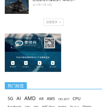
2017年11月13日
加载更多
热门标签
AMD
AI
5G
CPU
AR
AWS
CES 2017
Oppo
Facebook
HTC Vive
Oculus
GPU
HTC
NVIDIA