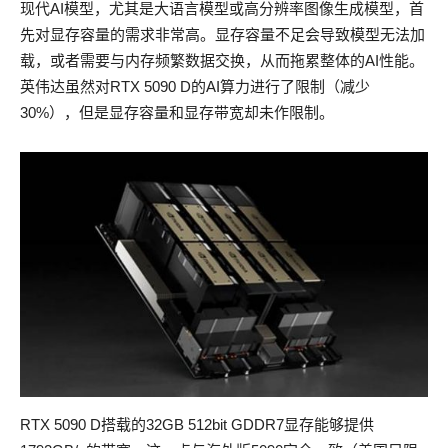
现代AI模型，尤其是大语言模型或高分辨率图像生成模型，首
先对显存容量的需求非常高。显存容量不足会导致模型无法加
载，或者需要与内存频繁数据交换，从而拖累整体的AI性能。
英伟达虽然对RTX 5090 D的AI算力进行了限制（减少
30%），但是显存容量和显存带宽却未作限制。
RTX 5090 D搭载的32GB 512bit GDDR7显存能够提供