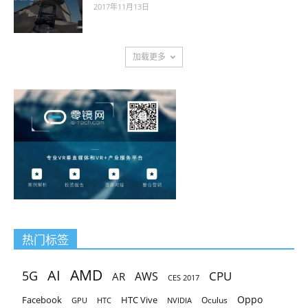
2017年11月13日
加载更多
热门标签
AMD
AI
5G
CPU
AR
AWS
CES 2017
Oppo
Facebook
HTC Vive
Oculus
GPU
HTC
NVIDIA