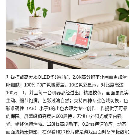
升级搭载高素质OLED华硕好屏，2.8K高分辨率让画面更加清
晰细腻；100% P3广色域覆盖，10亿色彩显示，对比度高达
100万：1，并且每一台机器都经过出厂精准校色，画面更真实
生动、细节饱满，色彩过渡自然；支持四种专业色域切换，色
彩准确性（ΔE）小于1的出色表现为专业创作工作提供了可靠
的保障。屏幕峰值亮度达600尼特，无惧户外阳光或室内强
光，始终保持清晰。120Hz高刷新率、0.2ms疾速响应，动态
画面流畅无拖影，在观看HDR影片或是游戏画面时尽享极致沉