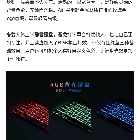
映照，温柔而不失元气。清新的「鼠尾草青」，是轻缓灵动的
能量色彩，安静而沉稳。A面采用轻金属材质打造的玫瑰金
logo点缀，彰显轻奢高级。
搭载人体工学
静音键盘，
避免打字声音打扰他人，也让自己更
加专注。并且键盘加入了RGB氛围灯效，不仅有红绿蓝三种基
础效果，用户还可根据个人喜好自定义色彩，让键盘光效更加
个性独特。