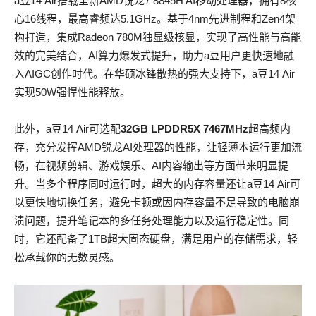
a豆14 Air搭载全新AMD锐龙7 8845H AI移动处理器，拥有8核
心16线程，最高睿频达5.1GHz。基于4nm先进制程和Zen4架
构打造，集成Radeon 780M独显级核显，实现了高性能与高能
效的完美结合，AI算力爆发式提升，助力a豆用户更快速地融
入AIGC创作时代。在华硕冰锋散热的强大支持下，a豆14 Air
实现50W强悍性能释放。
此外，a豆14 Air可选配
32GB LPDDR5X 7467MHz
超高频内
存，充分发挥AMD锐龙AI处理器的性能，让轻薄本运行更加流
畅，在视频剪辑、游戏娱乐、AI内容输出等方面带来明显提
升。当多个程序同时运行时，超大的内存容量还让a豆14 Air可
以更快地切换任务，避免卡顿或因内存容量不足导致的电脑崩
溃问题，提升笔记本的多任务处理能力以及运行稳定性。同
时，它还配备了1TB超大固态硬盘，满足用户的存储需求，轻
松承载你的无数灵感。