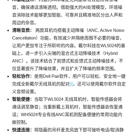
音，确保通话清晰透彻。借助强大的AI处理模型，环境噪
音消除技术能够更加智能、可靠并且精准地区分出人声和
周边的杂音。
清晰音质：
两款耳机均搭载主动降噪（ANC, Active Noise
Cancellation）功能，有效减少并隔绝周围不必要的噪音，
让用户更加专注于所聆听的内容。戴尔科技在WL5024的基
础上，进一步引入尖端的混合式主动降噪技术（Hybrid
ANC）。该技术结合了前馈式和反馈式主动降噪技术，不
仅显著提升了降噪效果，并且扩大了降噪的频率范围。
轻松协作：
使用Dell Pair软件，用户可以轻松、安全地一键
完成全新戴尔无线耳机的配对
[i]
，还可以使用戴尔软件自定
义音频设置。
智能便捷：
当取下WL5024 无线耳机时，智能传感器会将
通话调至静音；当重新戴上耳机时，智能传感器会恢复通
话；WH5024专业有线ANC耳机则配备便捷的常用功能内
嵌控制。
快速连接：
将隐蔽的吊杆麦克风放下即可接听电话/取消静