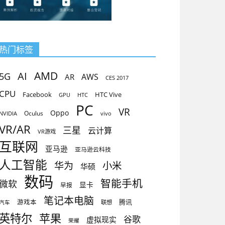
热门标签
AMD
AI
5G
AR
AWS
CES 2017
CPU
Facebook
HTC Vive
GPU
HTC
PC
VR
Oppo
Oculus
vivo
NVIDIA
VR/AR
三星
云计算
VR游戏
互联网
亚马逊
亚马逊云科技
人工智能
小米
华为
华硕
数码
智能手机
微软
显卡
早报
笔记本电脑
腾讯
游戏本
联想
汽车
英特尔
苹果
谷歌
虚拟现实
荣耀