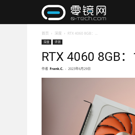
零
首页
深度
RTX 4060 8GB：...
镜
深度
评测
RTX 4060 8G
网
作者
Frank.C.
-
2023年6月29日