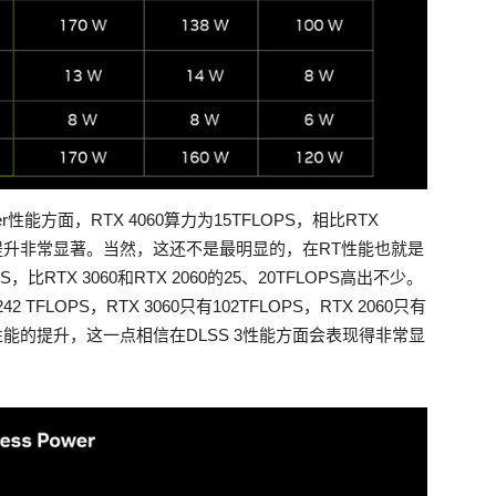
能方面，RTX 4060算力为15TFLOPS，相比RTX
FLOPS，提升非常显著。当然，这还不是最明显的，在RT性能也就是
，比RTX 3060和RTX 2060的25、20TFLOPS高出不少。
TFLOPS，RTX 3060只有102TFLOPS，RTX 2060只有
面性能的提升，这一点相信在DLSS 3性能方面会表现得非常显