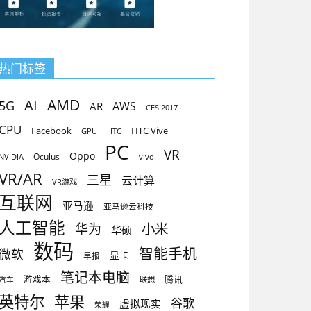
热门标签
AMD
AI
5G
AR
AWS
CES 2017
CPU
Facebook
HTC Vive
GPU
HTC
PC
VR
Oppo
Oculus
vivo
NVIDIA
VR/AR
三星
云计算
VR游戏
互联网
亚马逊
亚马逊云科技
人工智能
小米
华为
华硕
数码
智能手机
微软
显卡
早报
笔记本电脑
腾讯
游戏本
联想
汽车
英特尔
苹果
谷歌
虚拟现实
荣耀