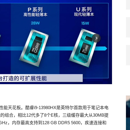
能天花板。酷睿i9-13980HX是英特尔首款用于笔记本电
线程的组合，相比12代多了8个E核，三级缓存最大从30MB提
Hz，内存最高支持到128 GB DDR5 5600，疾速连接和