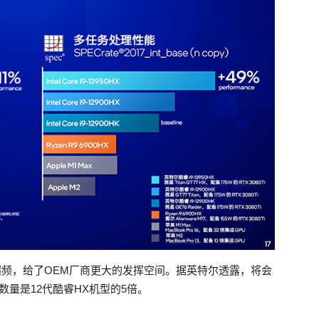
超频，给了OEM厂商更大的发挥空间。据英特尔透露，将会
数量是12代酷睿HX机型的5倍。