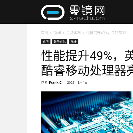
零
首页
新闻
会场实况
性能提升49%，英特尔32...
镜
新闻
会场实况
热评
性能提升49%，
网
酷睿移动处理器亮相
作者
Frank.C.
-
2023年1月4日