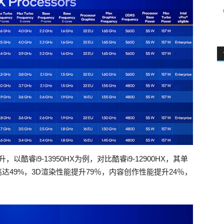
酷睿i9-13950HX为例，对比酷睿i9-12900HX，其单
达49%，3D渲染性能提升79％，内容创作性能提升24％，