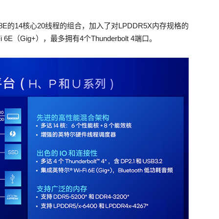
8E的14核心20线程的组合，加入了对LPDDR5X内存规格的
 6E（Gig+），最多拥有4个Thunderbolt 4端口。