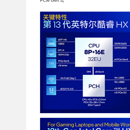
PCIe Gen 5。