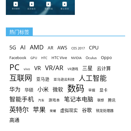
热门标签
AMD
AI
5G
CPU
AR
AWS
CES 2017
Oppo
Facebook
HTC Vive
Oculus
GPU
HTC
NVIDIA
PC
VR/AR
VR
三星
云计算
vivo
VR游戏
互联网
人工智能
亚马逊
亚马逊云科技
数码
小米
华为
微软
华硕
显卡
早报
智能手机
笔记本电脑
腾讯
游戏本
联想
汽车
英特尔
苹果
谷歌
虚拟现实
锐龙处理器
荣耀
高通