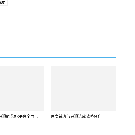
现实
通骁龙XR平台全面...
百度希壤与高通达成战略合作