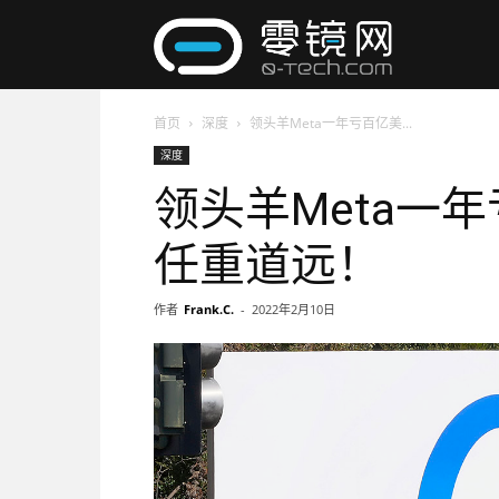
零
首页
深度
领头羊Meta一年亏百亿美...
镜
深度
领头羊Meta一
网
任重道远！
作者
Frank.C.
-
2022年2月10日