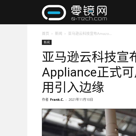
零
首页
新闻
亚马逊云科技宣布Amazo...
镜
新闻
亚马逊云科技宣布Am
网
Appliance
用引入边缘
作者
Frank.C.
-
2021年11月10日