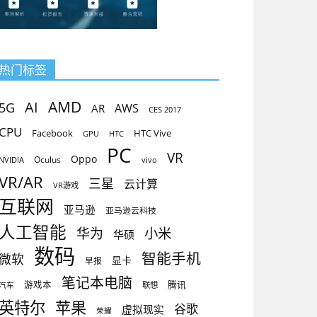
热门标签
AMD
AI
5G
AR
AWS
CES 2017
CPU
Facebook
HTC Vive
GPU
HTC
PC
VR
Oppo
Oculus
vivo
NVIDIA
VR/AR
三星
云计算
VR游戏
互联网
亚马逊
亚马逊云科技
人工智能
小米
华为
华硕
数码
智能手机
微软
显卡
早报
笔记本电脑
腾讯
游戏本
联想
汽车
英特尔
苹果
谷歌
虚拟现实
荣耀