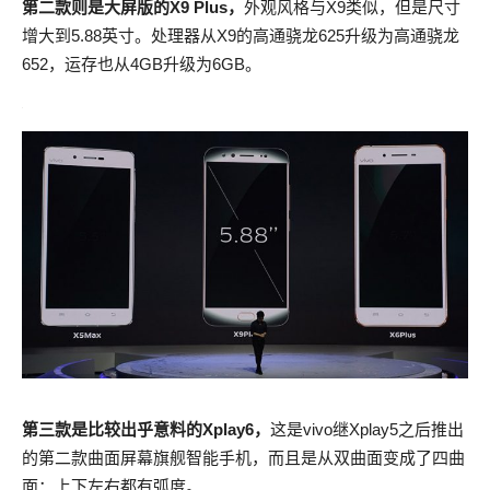
第二款则是大屏版的X9 Plus，
外观风格与X9类似，但是尺寸
增大到5.88英寸。处理器从X9的高通骁龙625升级为高通骁龙
652，运存也从4GB升级为6GB。
第三款是比较出乎意料的Xplay6，
这是vivo继Xplay5之后推出
的第二款曲面屏幕旗舰智能手机，而且是从双曲面变成了四曲
面：上下左右都有弧度。